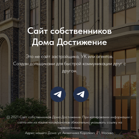
Сайт собственников
Дома Достижение
Это не сайт застройщика, УК или агентов.
Создан дольщиками для быстрой коммуникации друг с
другом.
© 2021 Сайт собственников Дома Достижение. При копировании информации с
сайта или из наших чатов/каналов обязательно указывать ссылку на
первоисточник.
Адрес нашего Дома: ул. Академика Королёва, 21, Москва.
Публикации